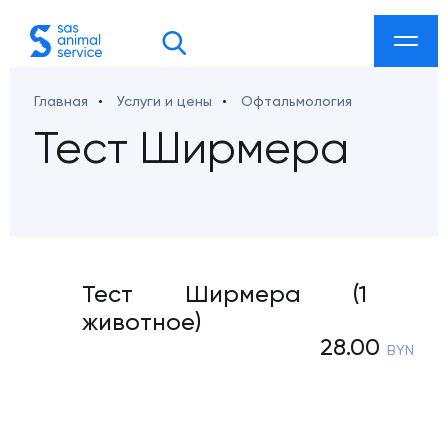
Главная
Услуги и цены
Офтальмология
акты
Тест Ширмера
 ул. Козлова 27а
Тест Ширмера (1
животное)
etdoc@gmail.com
28.00
BYN
smarketing@gmail.com
ab-sklad@mail.ru