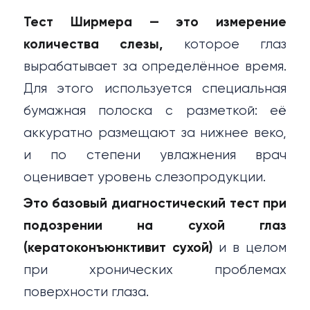
ь на прием
Тест Ширмера — это измерение
29) 685-37-01
количества слезы,
которое глаз
 235-05-81
вырабатывает за определённое время.
Для этого используется специальная
м работы
бумажная полоска с разметкой: её
аккуратно размещают за нижнее веко,
ыходных
и по степени увлажнения врач
оценивает уровень слезопродукции.
 до 21:00
Это базовый диагностический тест при
я среда
подозрении на сухой глаз
 до 21:00
(кератоконъюнктивит сухой)
и в целом
при хронических проблемах
он аптеки
поверхности глаза.