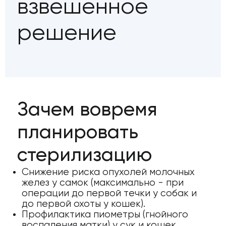
взвешенное
ь на прием
29) 685-37-01
решение
 235-05-81
м работы
Зачем вовремя
ыходных
планировать
 до 21:00
стерилизацию
я среда
Снижение риска опухолей молочных
 до 21:00
желез у самок (максимально - при
операции до первой течки у собак и
до первой охоты у кошек).
он аптеки
Профилактика пиометры (гнойного
воспаления матки) у сук и кошек.