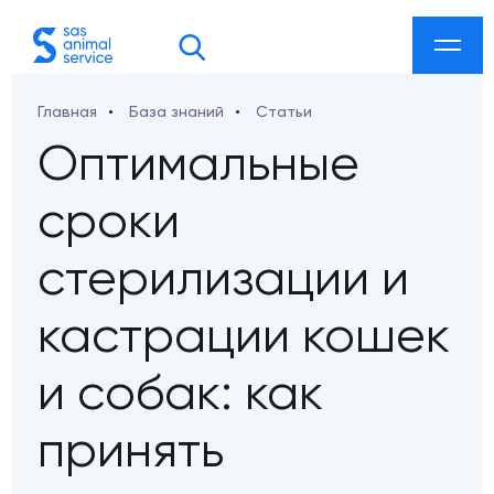
Главная
База знаний
Статьи
акты
Оптимальные
сроки
 ул. Козлова 27а
стерилизации и
кастрации кошек
etdoc@gmail.com
и собак: как
smarketing@gmail.com
ab-sklad@mail.ru
принять