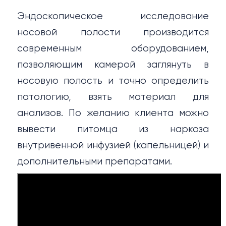
ь на прием
Эндоскопическое исследование
29) 685-37-01
носовой полости производится
 235-05-81
современным оборудованием,
позволяющим камерой заглянуть в
м работы
носовую полость и точно определить
патологию, взять материал для
ыходных
анализов. По желанию клиента можно
вывести питомца из наркоза
 до 21:00
внутривенной инфузией (капельницей) и
я среда
дополнительными препаратами.
 до 21:00
он аптеки