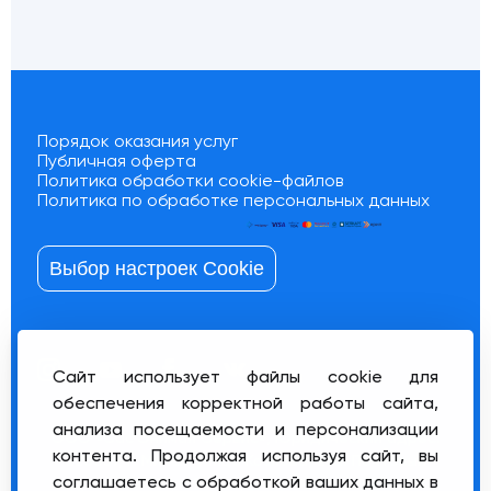
Порядок оказания услуг
Публичная оферта
Политика обработки cookie-файлов
Политика по обработке персональных данных
Выбор настроек Cookie
Сайт использует файлы cookie для
обеспечения корректной работы сайта,
анализа посещаемости и персонализации
ООО «Сас Энимал Сервис», Юридический адрес:
контента. Продолжая используя сайт, вы
220037, г. Минск, улица Козлова, 27а. Почтовый
соглашаетесь с обработкой ваших данных в
адрес: 220037, г. Минск, улица Козлова, 27а; УНП