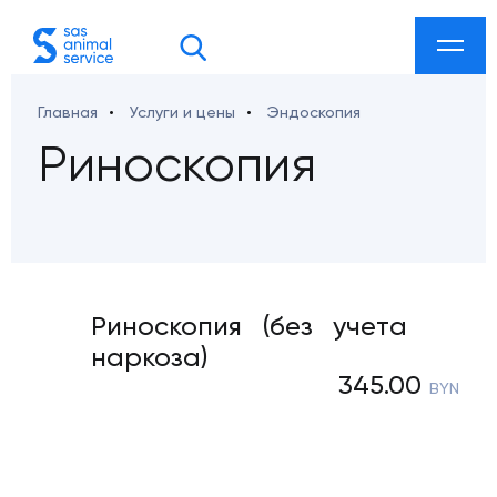
Главная
Услуги и цены
Эндоскопия
акты
Риноскопия
 ул. Козлова 27а
Риноскопия (без учета
наркоза)
etdoc@gmail.com
345.00
BYN
smarketing@gmail.com
ab-sklad@mail.ru