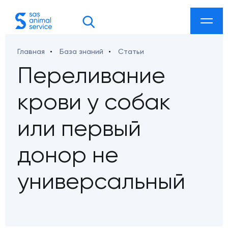
Главная
База знаний
Статьи
акты
Переливание
крови у собак
 ул. Козлова 27а
или первый
донор не
etdoc@gmail.com
универсальный
smarketing@gmail.com
ab-sklad@mail.ru