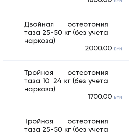
1800.00
ь на прием
BYN
29) 685-37-01
 235-05-81
Двойная остеотомия
таза 25-50 кг (без учета
наркоза)
м работы
2000.00
BYN
ыходных
Тройная остеотомия
 до 21:00
таза 10-24 кг (без учета
наркоза)
я среда
1700.00
BYN
 до 21:00
Тройная остеотомия
он аптеки
таза 25-50 кг (без учета