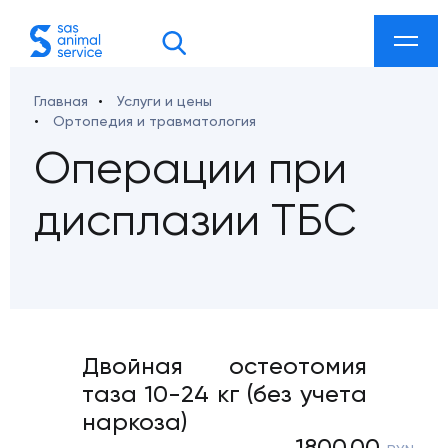
Главная
Услуги и цены
акты
Ортопедия и травматология
Операции при
дисплазии ТБС
 ул. Козлова 27а
etdoc@gmail.com
smarketing@gmail.com
Двойная остеотомия
таза 10-24 кг (без учета
ab-sklad@mail.ru
наркоза)